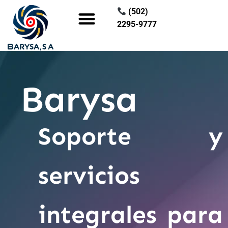
(502)
2295-9777
Quieres ser nuestro proveedor
Barysa
Soporte y
servicios
integrales para